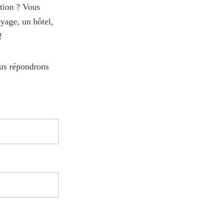
ation ? Vous
yage, un hôtel,
!
ous répondrons