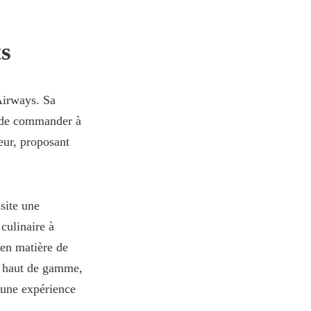
ts
Airways. Sa
s de commander à
eur, proposant
site une
culinaire à
 en matière de
ne haut de gamme,
 une expérience