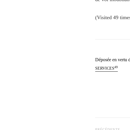
(Visited 49 times
Déposée en vertu d
49
SERVICES
Navigatio
PRÉCÉDENTE