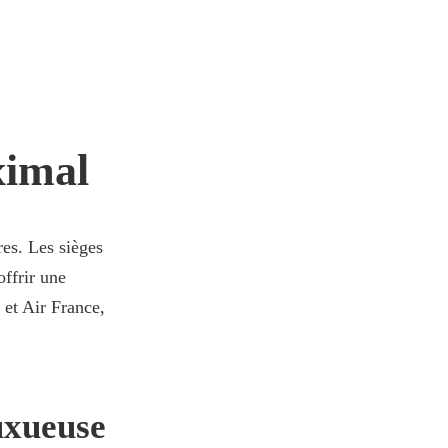
ximal
res. Les sièges
offrir une
 et Air France,
uxueuse