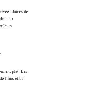
privées dotées de
time est
ouleurs
t
itement plat. Les
de films et de