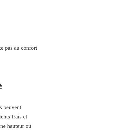
te pas au confort
e
rs peuvent
ents frais et
une hauteur où