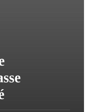
e
asse
é