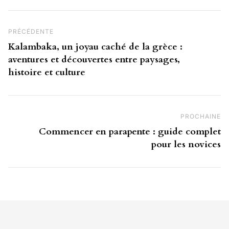
Navigation de l’article
Post Précédent
PRÉCÉDENTE
Kalambaka, un joyau caché de la grèce :
aventures et découvertes entre paysages,
histoire et culture
PROCHAINE
Pr
Commencer en parapente : guide complet
pour les novices