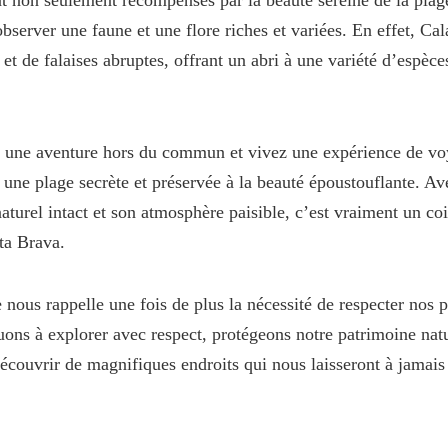
nt non seulement récompensés par la beauté sereine de la plag
observer une faune et une flore riches et variées. En effet, Cal
 et de falaises abruptes, offrant un abri à une variété d’espèce
une aventure hors du commun et vivez une expérience de vo
 une plage secrète et préservée à la beauté époustouflante. Av
turel intact et son atmosphère paisible, c’est vraiment un co
ta Brava.
 nous rappelle une fois de plus la nécessité de respecter nos p
uons à explorer avec respect, protégeons notre patrimoine natu
écouvrir de magnifiques endroits qui nous laisseront à jamais