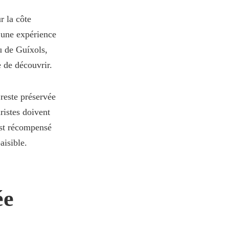
r la côte
 une expérience
u de Guíxols,
e de découvrir.
 reste préservée
ristes doivent
est récompensé
aisible.
ée