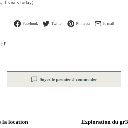
, 1 visits today)
Facebook
Twitter
Pinterest
E-mail
e l'
Soyez le premier à commenter
n de l’article
 la location
Exploration du gr