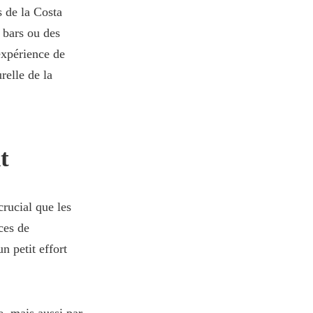
 de la Costa
 bars ou des
 expérience de
relle de la
.
t
crucial que les
ces de
n petit effort