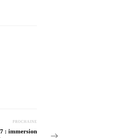
PROCHAINE
Prochain Post
37 : immersion