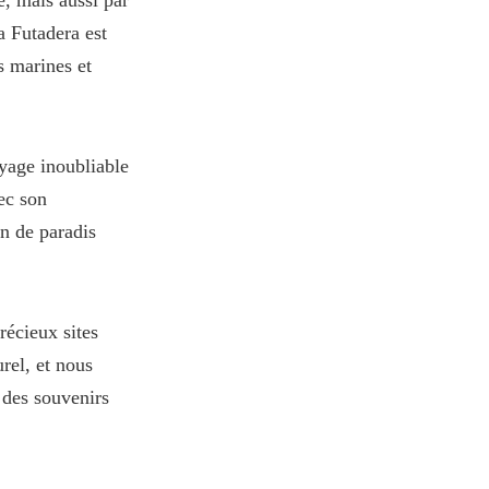
e, mais aussi par
a Futadera est
s marines et
yage inoubliable
ec son
in de paradis
récieux sites
rel, et nous
 des souvenirs