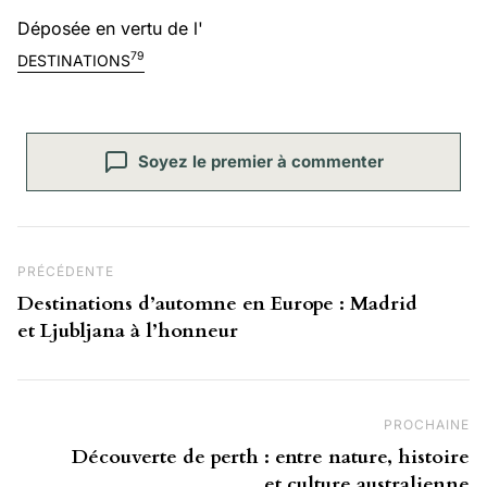
Déposée en vertu de l'
79
DESTINATIONS
Soyez le premier à commenter
Navigation de l’article
Post Précédent
PRÉCÉDENTE
Destinations d’automne en Europe : Madrid
et Ljubljana à l’honneur
PROCHAINE
Pr
Découverte de perth : entre nature, histoire
et culture australienne