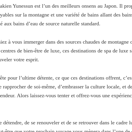
ien Yunessun est l’un des meilleurs onsens au Japon. Il pro
ables sur la montagne et une variété de bains allant des bain
ké aux bains d’eau de source naturelle standard.
iez à vous immerger dans des sources chaudes de montagne o
centres de bien-être de luxe, ces destinations de spa de luxe s
veler votre esprit.
ête pour l’ultime détente, ce que ces destinations offrent, c’es
e rapprocher de soi-même, d’embrasser la culture locale, et de
lendeur. Alors laissez-vous tenter et offrez-vous une expérienc
se détendre, de se renouveler et de se retrouver dans le cadre 
ut-être que votre prochain voyage vous mènera dans l’une de 