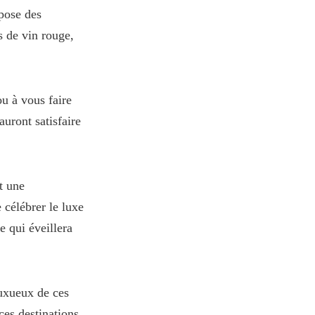
pose des
s de vin rouge,
u à vous faire
auront satisfaire
t une
 célébrer le luxe
e qui éveillera
luxueux de ces
ces destinations