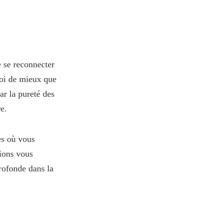
e se reconnecter
uoi de mieux que
ar la pureté des
e.
es où vous
ions vous
rofonde dans la