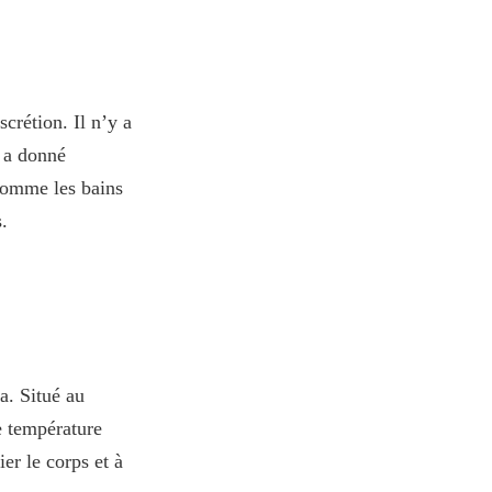
crétion. Il n’y a
i a donné
 comme les bains
.
a. Situé au
e température
er le corps et à