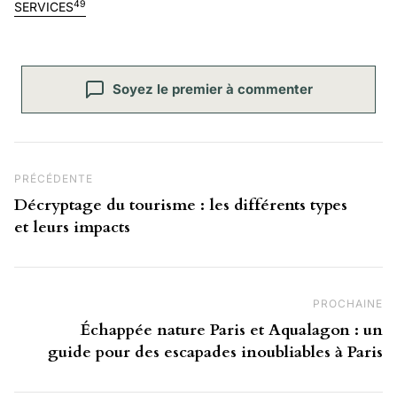
49
SERVICES
Soyez le premier à commenter
Navigation de l’article
Post Précédent
PRÉCÉDENTE
Décryptage du tourisme : les différents types
et leurs impacts
PROCHAINE
Pr
Échappée nature Paris et Aqualagon : un
guide pour des escapades inoubliables à Paris