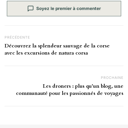
Soyez le premier à commenter
Navigation de l’article
Post Précédent
PRÉCÉDENTE
Découvrez la splendeur sauvage de la corse
avec les excursions de natura corsa
PROCHAINE
Pr
Les droners : plus qu’un blog, une
communauté pour les passionnés de voyages