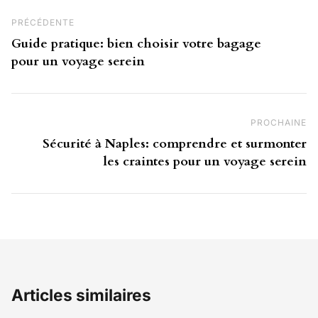
Navigation de l’article
Post Précédent
PRÉCÉDENTE
Guide pratique: bien choisir votre bagage
pour un voyage serein
PROCHAINE
Pr
Sécurité à Naples: comprendre et surmonter
les craintes pour un voyage serein
Articles similaires