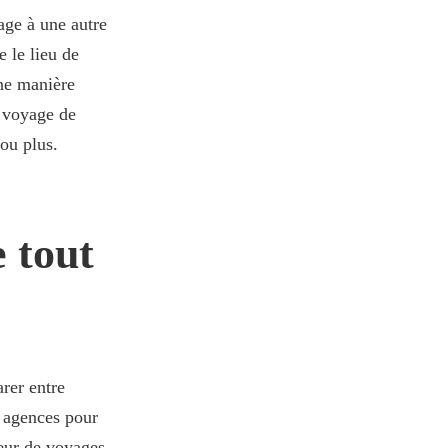
ge à une autre
 le lieu de
une manière
n voyage de
 ou plus.
 tout
arer entre
s agences pour
teur de voyages