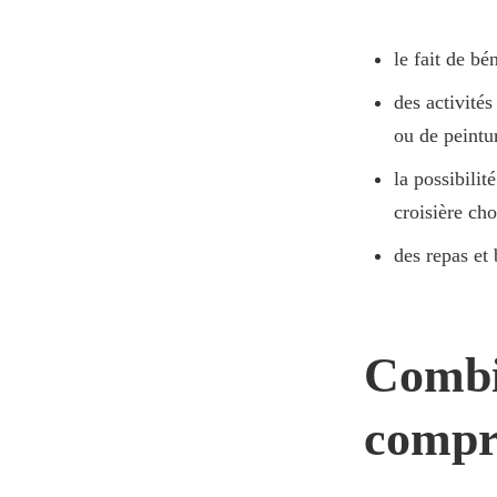
le fait de bé
des activité
ou de peintu
la possibilit
croisière cho
des repas et 
Combie
compr