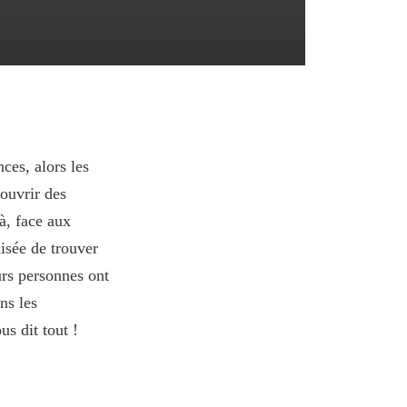
ces, alors les
couvrir des
à, face aux
aisée de trouver
urs personnes ont
ns les
s dit tout !