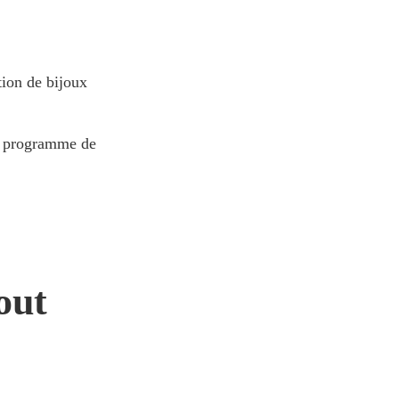
tion de bijoux
 du programme de
out