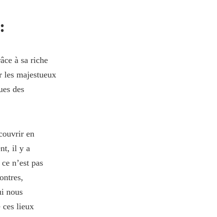
:
âce à sa riche
er les majestueux
ues des
couvrir en
t, il y a
 ce n’est pas
ontres,
ui nous
e ces lieux