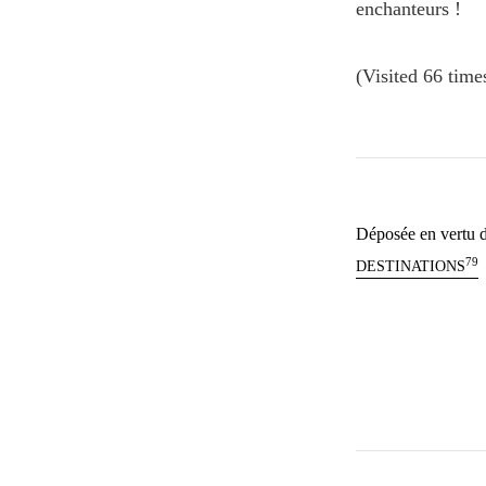
enchanteurs !
(Visited 66 times
Déposée en vertu d
79
DESTINATIONS
Navigatio