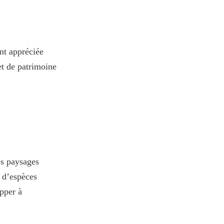
nt appréciée
et de patrimoine
es paysages
e d’espèces
apper à