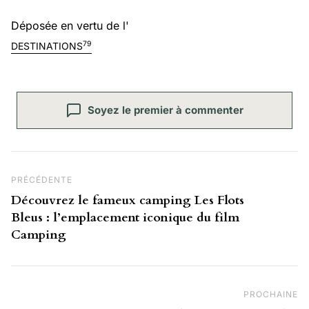
Déposée en vertu de l'
79
DESTINATIONS
Soyez le premier à commenter
Navigation de l’article
Post Précédent
PRÉCÉDENTE
Découvrez le fameux camping Les Flots
Bleus : l’emplacement iconique du film
Camping
PROCHAINE
Pr