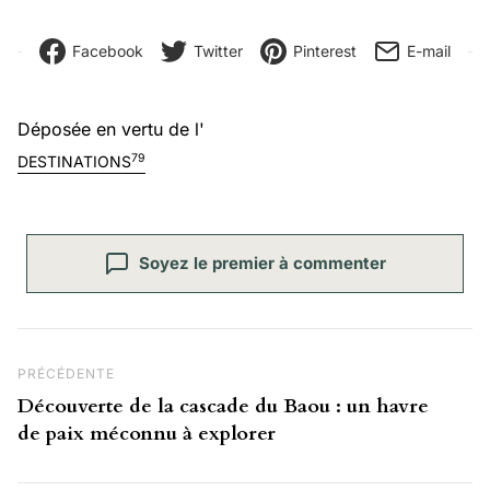
Facebook
Twitter
Pinterest
E-mail
Déposée en vertu de l'
79
DESTINATIONS
Soyez le premier à commenter
Navigation de l’article
Post Précédent
PRÉCÉDENTE
Découverte de la cascade du Baou : un havre
de paix méconnu à explorer