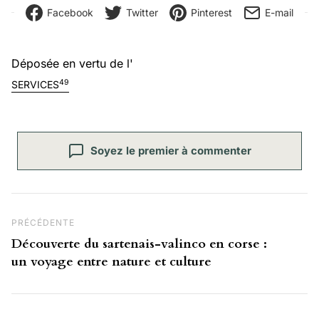
Facebook
Twitter
Pinterest
E-mail
Déposée en vertu de l'
49
SERVICES
Soyez le premier à commenter
Navigation de l’article
Post Précédent
PRÉCÉDENTE
Découverte du sartenais-valinco en corse :
un voyage entre nature et culture