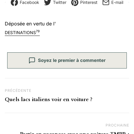
Facebook
Twitter
Pinterest
E-mail
Déposée en vertu de l'
79
DESTINATIONS
Soyez le premier à commenter
Navigation de l’article
Post Précédent
PRÉCÉDENTE
Quels lacs italiens voir en voiture ?
PROCHAINE
Pr