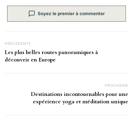
Soyez le premier à commenter
Navigation de l’article
Post Précédent
PRÉCÉDENTE
Les plus belles routes panoramiques à
découvrir en Europe
PROCHAINE
Pr
Destinations incontournables pour une
expérience yoga et méditation unique