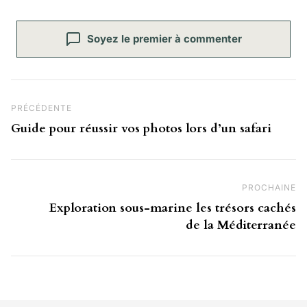
Soyez le premier à commenter
Navigation de l’article
Post Précédent
PRÉCÉDENTE
Guide pour réussir vos photos lors d’un safari
PROCHAINE
Pr
Exploration sous-marine les trésors cachés
de la Méditerranée